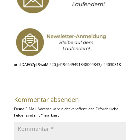
xr:d:DAEG7pL9wxM:220,j:4196649491348004843,t:24030318
Kommentar absenden
Deine E-Mail-Adresse wird nicht veröffentlicht.
Erforderliche
Felder sind mit
*
markiert