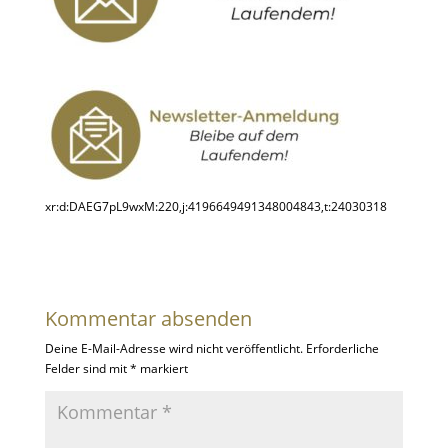
xr:d:DAEG7pL9wxM:220,j:4196649491348004843,t:24030318
Kommentar absenden
Deine E-Mail-Adresse wird nicht veröffentlicht.
Erforderliche
Felder sind mit
*
markiert